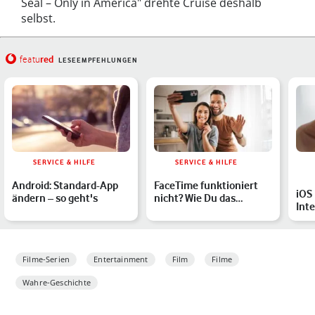
Seal – Only in America" drehte Cruise deshalb
selbst.
red
featu
LESEEMPFEHLUNGEN
SERVICE & HILFE
SERVICE & HILFE
Android: Standard-App
FaceTime funktioniert
iOS 
ändern – so geht's
nicht? Wie Du das
Inte
Problem behebst
iPh
ers
Filme-Serien
Entertainment
Film
Filme
Wahre-Geschichte