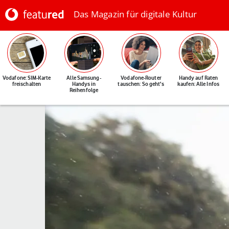
Das Magazin für digitale Kultur
Vodafone: SIM-Karte
Alle Samsung-
Vodafone-Router
Handy auf Raten
freischalten
Handys in
tauschen: So geht's
kaufen: Alle Infos
Reihenfolge