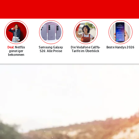
Deal
: Netflix
Samsung Galaxy
Die Vodafone CallYa-
Beste Handys 2026
günstiger
S26: Alle Preise
Tarife im Überblick
bekommen