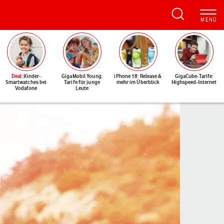
Deal
: Kinder-
GigaMobil Young:
iPhone 18: Release &
GigaCube-Tarife:
Smartwatches bei
Tarife für junge
mehr im Überblick
Highspeed-Internet
Vodafone
Leute