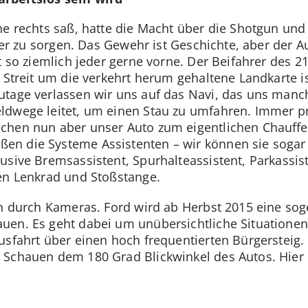
ne rechts saß, hatte die Macht über die Shotgun und
hrer zu sorgen. Das Gewehr ist Geschichte, aber der A
t so ziemlich jeder gerne vorne. Der Beifahrer des 2
r Streit um die verkehrt herum gehaltene Landkarte 
utage verlassen wir uns auf das Navi, das uns manc
ldwege leitet, um einen Stau zu umfahren. Immer p
chen nun aber unser Auto zum eigentlichen Chauffeu
n die Systeme Assistenten – wir können sie sogar 
usive Bremsassistent, Spurhalteassistent, Parkassis
en Lenkrad und Stoßstange.
en durch Kameras. Ford wird ab Herbst 2015 eine so
uen. Es geht dabei um unübersichtliche Situationen
usfahrt über einen hoch frequentierten Bürgersteig. 
 Schauen dem 180 Grad Blickwinkel des Autos. Hier 