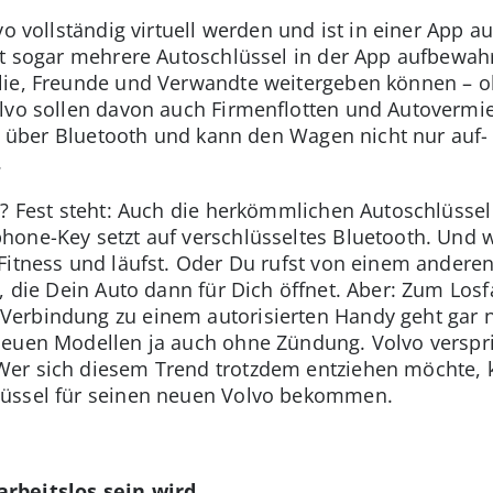
lvo vollständig virtuell werden und ist in einer App
rst sogar mehrere Autoschlüssel in der App aufbew
lie, Freunde und Verwandte weitergeben können – o
lvo sollen davon auch Firmenflotten und Autovermie
ert über Bluetooth und kann den Wagen nicht nur auf
.
t? Fest steht: Auch die herkömmlichen Autoschlüssel
hone-Key setzt auf verschlüsseltes Bluetooth. Und
Fitness und läufst. Oder Du rufst von einem anderen 
n, die Dein Auto dann für Dich öffnet. Aber: Zum Lo
rbindung zu einem autorisierten Handy geht gar nic
euen Modellen ja auch ohne Zündung. Volvo verspric
er sich diesem Trend trotzdem entziehen möchte, k
lüssel für seinen neuen Volvo bekommen.
rbeitslos sein wird