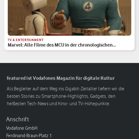
TV & ENTERTAINMENT
Marvel: Alle Filme des MCU in der chronologischen
Reihenfolge
featured ist Vodafones Magazin für digitale Kultur
Als Begleiter auf dem Weg ins Gigabit-Zeitalter liefern wir die
besten Stories zu Smartphone-Highlights, Gadgets, den
heißesten Tech-News und Kino- und TV-Höhepunkte.
Anschrift
Vodafone GmbH
Ferdinand-Braun-Platz 1