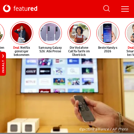
ten
Deal
: Netflix
Samsung Galaxy
Die Vodafone
Beste Handys
Deal
e
günstiger
S26: Alle Preise
CallYa-Tarife im
2026
Smar
bekommen
Überblick
bei 
INHALT
©picture alliance / AP Photo