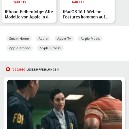
TABLETS
TABLETS
iPhone-Reihenfolge: Alle
iPadOS 16.1: Welche
Modelle von Apple in der
Features kommen auf
Übersicht
neue und alte iPads?
Smart-Home
Apple
Apple-Tv
Apple-Music
Apple-Arcade
Apple-Fitness
red
featu
LESEEMPFEHLUNGEN