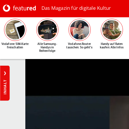
Das Magazin für digitale Kultur
Vodafone: SIM-Karte
Alle Samsung-
Vodafone-Router
Handy auf Raten
freischalten
Handys in
tauschen: So geht's
kaufen: Alle Infos
Reihenfolge
INHALT