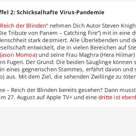
ffel 2: Schicksalhafte Virus-Pandemie
 Reich der Blinden
“ nehmen Dich Autor Steven Knight
Die Tribute von Panem – Catching Fire“) mit in eine 
 Menschheit stark dezimiert. Alle Überlebenden und
ellschaft entwickelt, die in vielen Bereichen auf Stei
Jason Momoa
) und seine Frau Maghra (Hera Hilmar)
den Fugen. Der Grund: Die beiden Säuglinge können s
rin eines gegnerischen Stammes, erfährt davon und
) aus. Mit dem Ziel, die sehenden Zwillinge zu töten
 See – Reich der Blinden bereits gesehen? Dann muss
t am 27. August auf Apple TV+ und eine
dritte ist eben