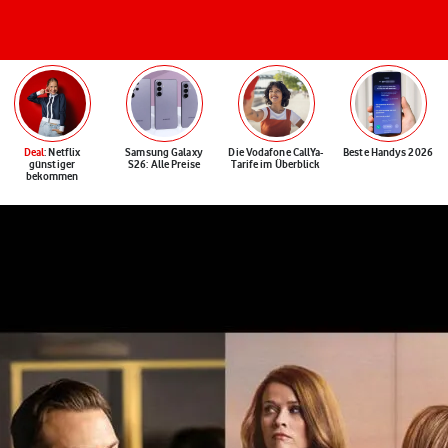
Deal
: Netflix
Samsung Galaxy
Die Vodafone CallYa-
Beste Handys 2026
günstiger
S26: Alle Preise
Tarife im Überblick
bekommen