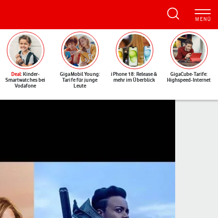
Deal
: Kinder-
GigaMobil Young:
iPhone 18: Release &
GigaCube-Tarife:
Smartwatches bei
Tarife für junge
mehr im Überblick
Highspeed-Internet
Vodafone
Leute