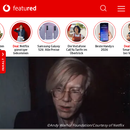
ten
Deal
: Netflix
Samsung Galaxy
Die Vodafone
Beste Handys
Deal
e
günstiger
S26: Alle Preise
CallYa-Tarife im
2026
Smar
bekommen
Überblick
bei 
INHALT
©Andy Warhol Foundation/Courtesy of Netflix