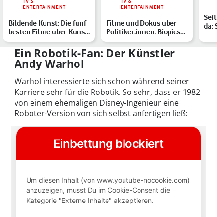
TV &
TV &
ENTERTAINMENT
ENTERTAINMENT
Seit
Bildende Kunst: Die fünf
Filme und Dokus über
da: 
besten Filme über Kunst
Politiker:innen: Biopics
Gig
und Künstler:inn…
zeigen Politik aus …
Dei
Ein Robotik-Fan: Der Künstler
Andy Warhol
Warhol interessierte sich schon während seiner
Karriere sehr für die Robotik. So sehr, dass er 1982
von einem ehemaligen Disney-Ingenieur eine
Roboter-Version von sich selbst anfertigen ließ: