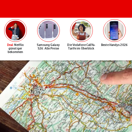
Deal
: Netflix
Samsung Galaxy
Die Vodafone CallYa-
Beste Handys 2026
günstiger
S26: Alle Preise
Tarife im Überblick
bekommen