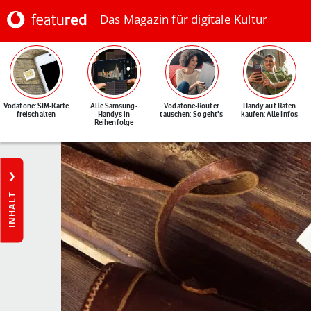
Das Magazin für digitale Kultur
Vodafone: SIM-Karte
Alle Samsung-
Vodafone-Router
Handy auf Raten
freischalten
Handys in
tauschen: So geht's
kaufen: Alle Infos
Reihenfolge
INHALT