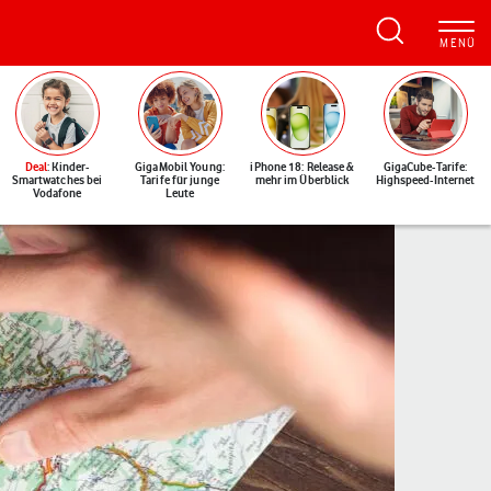
Deal
: Kinder-
GigaMobil Young:
iPhone 18: Release &
GigaCube-Tarife:
Smartwatches bei
Tarife für junge
mehr im Überblick
Highspeed-Internet
Vodafone
Leute