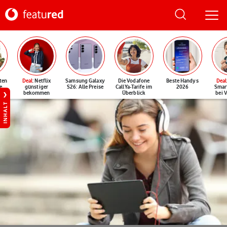
ten
Deal
: Netflix
Samsung Galaxy
Die Vodafone
Beste Handys
Deal
e
günstiger
S26: Alle Preise
CallYa-Tarife im
2026
Smar
bekommen
Überblick
bei 
INHALT