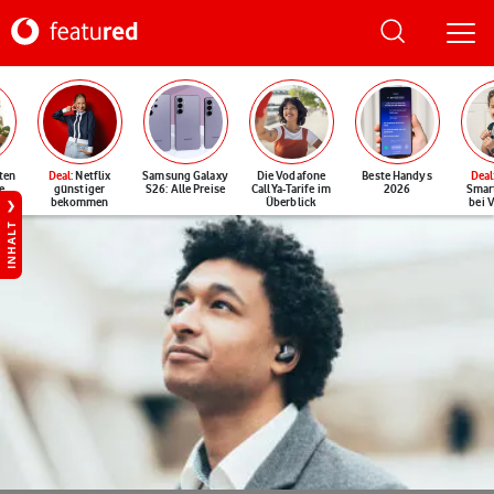
ten
Deal
: Netflix
Samsung Galaxy
Die Vodafone
Beste Handys
Deal
e
günstiger
S26: Alle Preise
CallYa-Tarife im
2026
Smar
bekommen
Überblick
bei 
INHALT