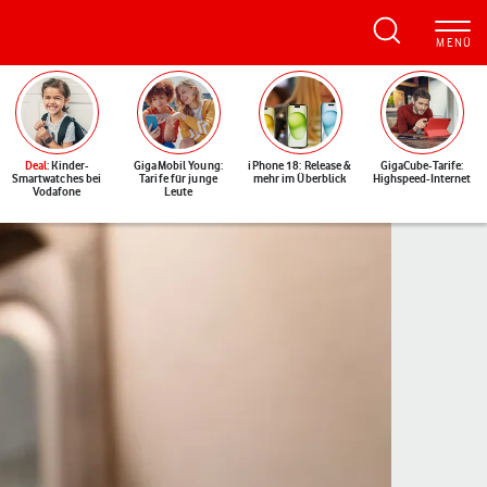
Deal
: Kinder-
GigaMobil Young:
iPhone 18: Release &
GigaCube-Tarife:
Smartwatches bei
Tarife für junge
mehr im Überblick
Highspeed-Internet
Vodafone
Leute