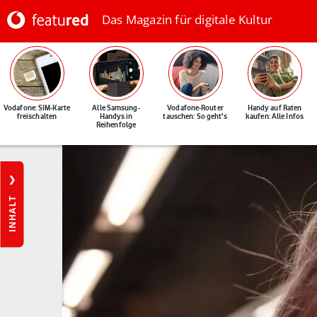
Das Magazin für digitale Kultur
Vodafone: SIM-Karte
Alle Samsung-
Vodafone-Router
Handy auf Raten
freischalten
Handys in
tauschen: So geht's
kaufen: Alle Infos
Reihenfolge
INHALT