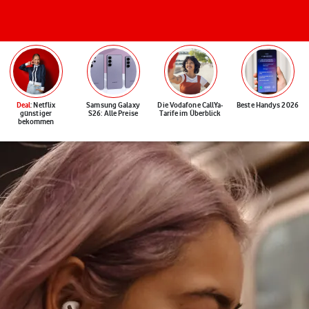
Deal
: Netflix
Samsung Galaxy
Die Vodafone CallYa-
Beste Handys 2026
günstiger
S26: Alle Preise
Tarife im Überblick
bekommen