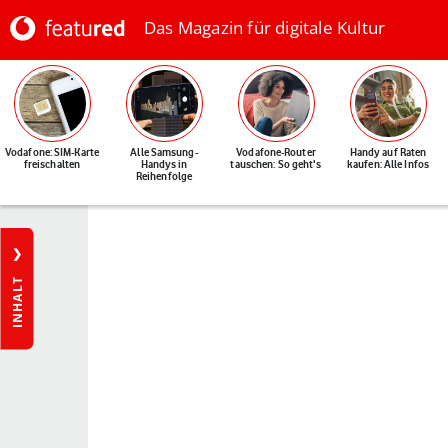
Das Magazin für digitale Kultur
Vodafone: SIM-Karte
Alle Samsung-
Vodafone-Router
Handy auf Raten
freischalten
Handys in
tauschen: So geht's
kaufen: Alle Infos
Reihenfolge
INHALT