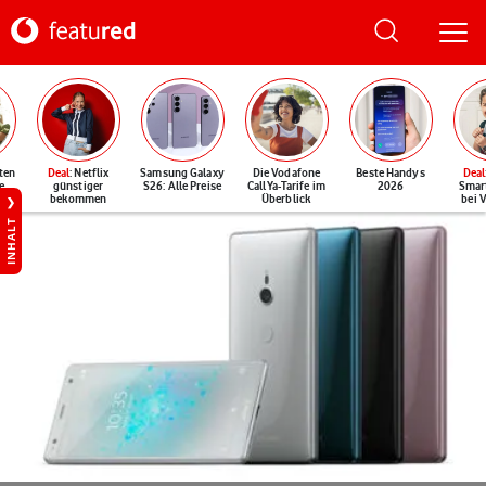
ten
Deal
: Netflix
Samsung Galaxy
Die Vodafone
Beste Handys
Deal
e
günstiger
S26: Alle Preise
CallYa-Tarife im
2026
Smar
bekommen
Überblick
bei 
INHALT