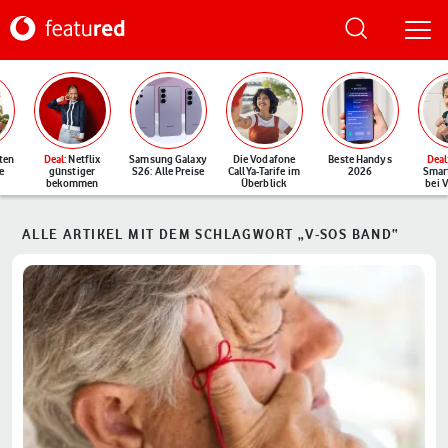
ten
Deal
: Netflix
Samsung Galaxy
Die Vodafone
Beste Handys
Deal
e
günstiger
S26: Alle Preise
CallYa-Tarife im
2026
Smar
bekommen
Überblick
bei 
ALLE ARTIKEL MIT DEM SCHLAGWORT „V-SOS BAND“