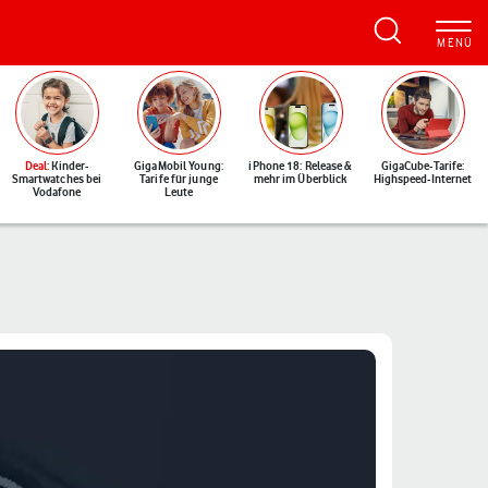
Deal
: Kinder-
GigaMobil Young:
iPhone 18: Release &
GigaCube-Tarife:
Smartwatches bei
Tarife für junge
mehr im Überblick
Highspeed-Internet
Vodafone
Leute