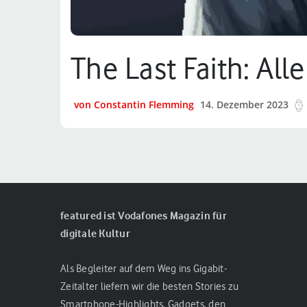
The Last Faith: All
von Constantin Flemming
14. Dezember 2023
featured ist Vodafones Magazin für
digitale Kultur
Als Begleiter auf dem Weg ins Gigabit-
Zeitalter liefern wir die besten Stories zu
Smartphone-Highlights, Gadgets, den