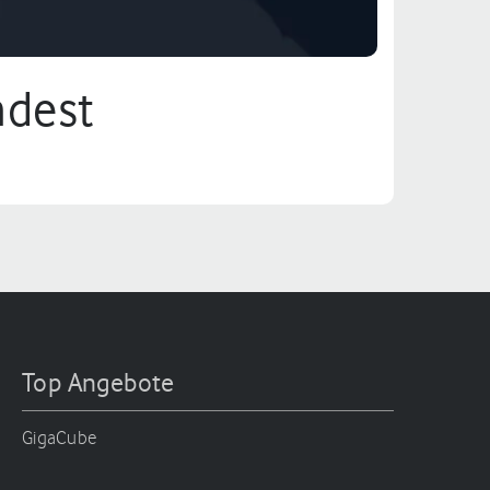
ndest
Top Angebote
GigaCube