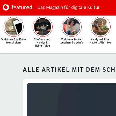
Das Magazin für digitale Kultur
Vodafone: SIM-Karte
Alle Samsung-
Vodafone-Router
Handy auf Raten
freischalten
Handys in
tauschen: So geht's
kaufen: Alle Infos
Reihenfolge
ALLE ARTIKEL MIT DEM SC