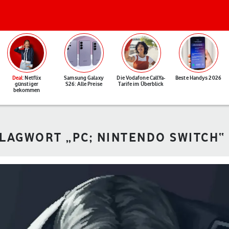
Deal
: Netflix
Samsung Galaxy
Die Vodafone CallYa-
Beste Handys 2026
günstiger
S26: Alle Preise
Tarife im Überblick
bekommen
HLAGWORT „PC; NINTENDO SWITCH“