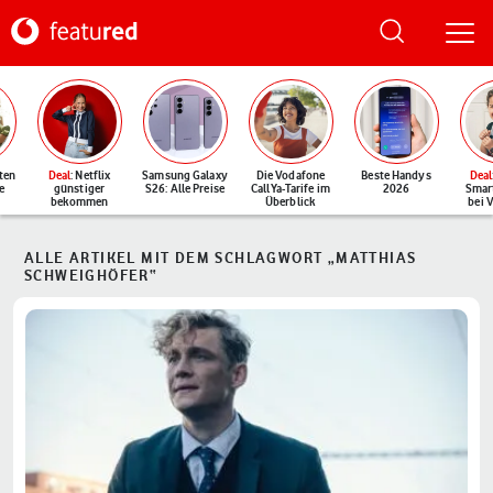
ten
Deal
: Netflix
Samsung Galaxy
Die Vodafone
Beste Handys
Deal
e
günstiger
S26: Alle Preise
CallYa-Tarife im
2026
Smar
bekommen
Überblick
bei 
ALLE ARTIKEL MIT DEM SCHLAGWORT „MATTHIAS
SCHWEIGHÖFER“