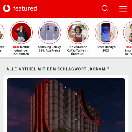
ten
Deal
: Netflix
Samsung Galaxy
Die Vodafone
Beste Handys
Deal
e
günstiger
S26: Alle Preise
CallYa-Tarife im
2026
Smar
bekommen
Überblick
bei 
ALLE ARTIKEL MIT DEM SCHLAGWORT „KONAMI“