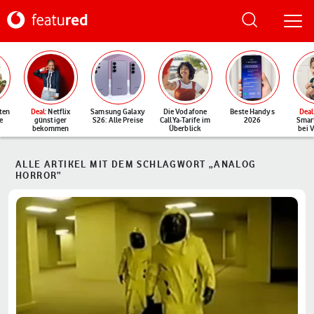
ten
Deal
: Netflix
Samsung Galaxy
Die Vodafone
Beste Handys
Deal
e
günstiger
S26: Alle Preise
CallYa-Tarife im
2026
Smar
bekommen
Überblick
bei 
ALLE ARTIKEL MIT DEM SCHLAGWORT „ANALOG
HORROR“