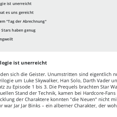
ogie ist unerreicht
hat es uns gereicht
dem "Tag der Abrechnung"
ie Stars haben genug
angweilt
ilogie ist unerreicht
den sich die Geister. Unumstritten sind eigentlich nu
Trilogie um Luke Skywalker, Han Solo, Darth Vader und
z zu Episode 1 bis 3. Die Prequels brachten Star W
ellen Stand der Technik, kamen bei Hardcore-Fans a
klung der Charaktere konnten "die Neuen" nicht mit
r war Jar Jar Binks – ein alberner Charakter, der wohl