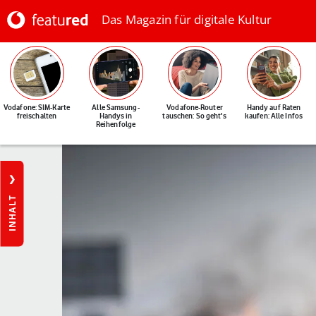
Das Magazin für digitale Kultur
Vodafone: SIM-Karte
Alle Samsung-
Vodafone-Router
Handy auf Raten
freischalten
Handys in
tauschen: So geht's
kaufen: Alle Infos
Reihenfolge
INHALT