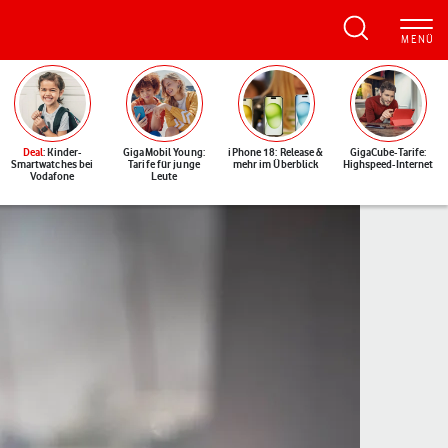
Deal
: Kinder-
GigaMobil Young:
iPhone 18: Release &
GigaCube-Tarife:
Smartwatches bei
Tarife für junge
mehr im Überblick
Highspeed-Internet
Vodafone
Leute