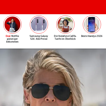
Deal
: Netflix
Samsung Galaxy
Die Vodafone CallYa-
Beste Handys 2026
günstiger
S26: Alle Preise
Tarife im Überblick
bekommen