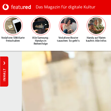
Das Magazin für digitale Kultur
Vodafone: SIM-Karte
Alle Samsung-
Vodafone-Router
Handy auf Raten
freischalten
Handys in
tauschen: So geht's
kaufen: Alle Infos
Reihenfolge
INHALT