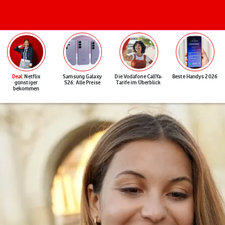
Deal
: Netflix
Samsung Galaxy
Die Vodafone CallYa-
Beste Handys 2026
günstiger
S26: Alle Preise
Tarife im Überblick
bekommen