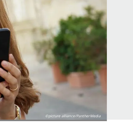
©picture alliance/PantherMedia