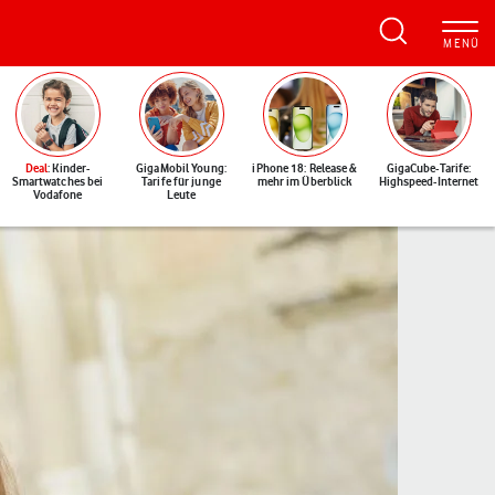
Deal
: Kinder-
GigaMobil Young:
iPhone 18: Release &
GigaCube-Tarife:
Smartwatches bei
Tarife für junge
mehr im Überblick
Highspeed-Internet
Vodafone
Leute