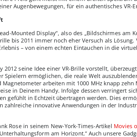
iner Augenbewegungen, für ein authentisches VR-Er
ft
ead-Mounted Display“, also des „Bildschirmes am Ko
Brille bis 2011 immer noch eher Versuch als Lösung.
Erlebnis – von einem echten Eintauchen in die virtuel
 2012 seine Idee einer VR-Brille vorstellt, überzeugt
 er Spielern ermöglichen, die reale Welt auszublende
Magnetometer arbeiten mit 1000 MHz knapp zehn Ma
eise in Deinem Handy. Infolge dessen verringert sic
n gefühlt in Echtzeit übertragen werden. Dies erm
n zahlreiche innovative Anwendungen in der Industr
rank Rose in seinem New-York-Times-Artikel
Movies o
te Unterhaltungsform am Horizont.“ Auch unsere Gadg