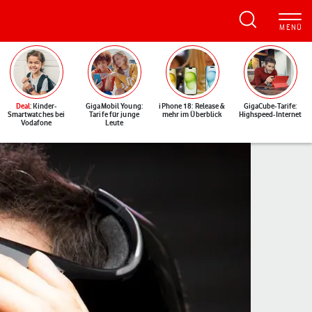
Deal
: Kinder-
GigaMobil Young:
iPhone 18: Release &
GigaCube-Tarife:
Smartwatches bei
Tarife für junge
mehr im Überblick
Highspeed-Internet
Vodafone
Leute