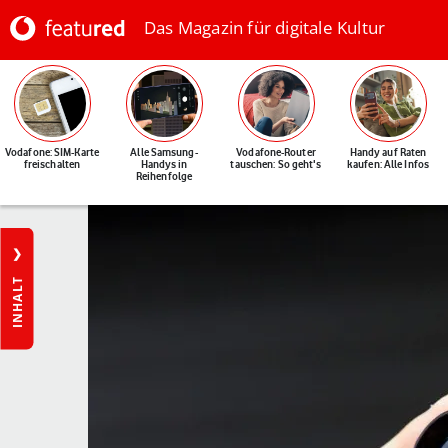
Das Magazin für digitale Kultur
Vodafone: SIM-Karte
Alle Samsung-
Vodafone-Router
Handy auf Raten
freischalten
Handys in
tauschen: So geht's
kaufen: Alle Infos
Reihenfolge
INHALT