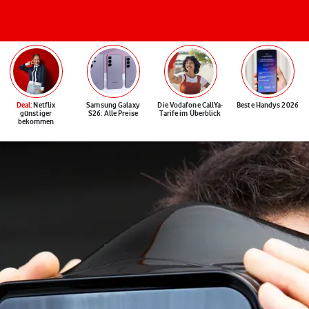
Deal
: Netflix
Samsung Galaxy
Die Vodafone CallYa-
Beste Handys 2026
günstiger
S26: Alle Preise
Tarife im Überblick
bekommen