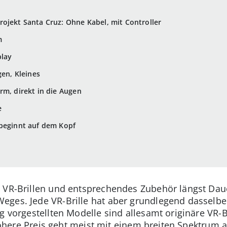
ojekt Santa Cruz: Ohne Kabel, mit Controller
m
play
gen, Kleines
rm, direkt in die Augen
e
 beginnt auf dem Kopf
 VR-Brillen und entsprechendes Zubehör längst Dauer
es. Jede VR-Brille hat aber grundlegend dasselbe Zi
g vorgestellten Modelle sind allesamt originäre VR-Br
r höhere Preis geht meist mit einem breiten Spektrum 