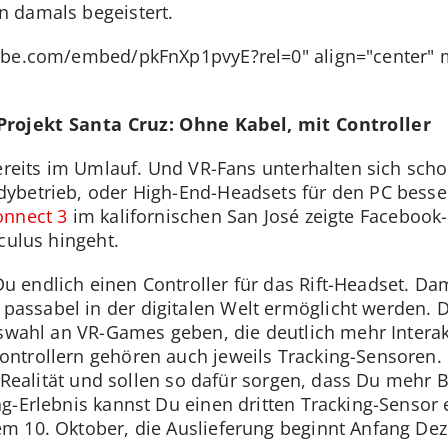
 damals begeistert.
tube.com/embed/pkFnXp1pvyE?rel=0" align="center"
rojekt Santa Cruz: Ohne Kabel, mit Controller
bereits im Umlauf. Und VR-Fans unterhalten sich scho
ybetrieb, oder High-End-Headsets für den PC besser
onnect 3
im kalifornischen San José zeigte Facebook
culus hingeht.
endlich einen Controller für das Rift-Headset. Dam
ssabel in der digitalen Welt ermöglicht werden. D
uswahl an VR-Games geben, die deutlich mehr Interak
ntrollern gehören auch jeweils Tracking-Sensoren
e Realität und sollen so dafür sorgen, dass Du mehr
g-Erlebnis kannst Du einen dritten Tracking-Sensor 
m 10. Oktober, die Auslieferung beginnt Anfang De