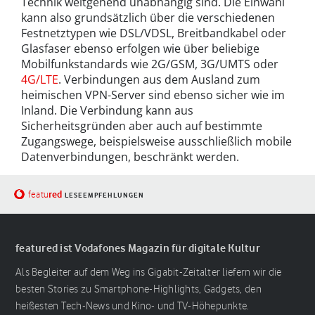
Technik weitgehend unabhängig sind. Die Einwahl
kann also grundsätzlich über die verschiedenen
Festnetztypen wie DSL/VDSL, Breitbandkabel oder
Glasfaser ebenso erfolgen wie über beliebige
Mobilfunkstandards wie 2G/GSM, 3G/UMTS oder
4G/LTE
. Verbindungen aus dem Ausland zum
heimischen VPN-Server sind ebenso sicher wie im
Inland. Die Verbindung kann aus
Sicherheitsgründen aber auch auf bestimmte
Zugangswege, beispielsweise ausschließlich mobile
Datenverbindungen, beschränkt werden.
red
featu
LESEEMPFEHLUNGEN
featured ist Vodafones Magazin für digitale Kultur
Als Begleiter auf dem Weg ins Gigabit-Zeitalter liefern wir die
besten Stories zu Smartphone-Highlights, Gadgets, den
heißesten Tech-News und Kino- und TV-Höhepunkte.