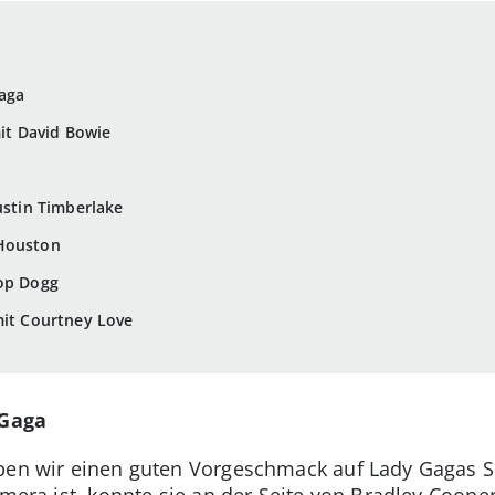
Gaga
mit David Bowie
ustin Timberlake
 Houston
oop Dogg
mit Courtney Love
 Gaga
aben wir einen guten Vorgeschmack auf Lady Gagas 
amera ist, konnte sie an der Seite von Bradley Cooper