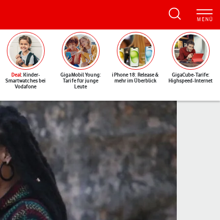
Deal
: Kinder-
GigaMobil Young:
iPhone 18: Release &
GigaCube-Tarife:
Smartwatches bei
Tarife für junge
mehr im Überblick
Highspeed-Internet
Vodafone
Leute