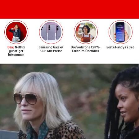
Deal
: Netflix
Samsung Galaxy
Die Vodafone CallYa-
Beste Handys 2026
günstiger
S26: Alle Preise
Tarife im Überblick
bekommen