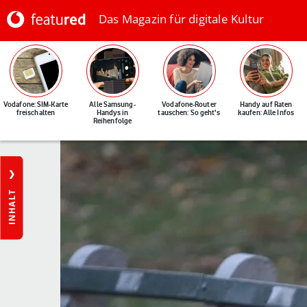
Das Magazin für digitale Kultur
Vodafone: SIM-Karte
Alle Samsung-
Vodafone-Router
Handy auf Raten
freischalten
Handys in
tauschen: So geht's
kaufen: Alle Infos
Reihenfolge
INHALT