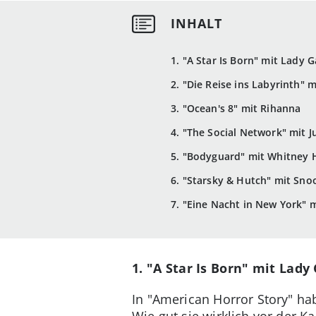
1. "A Star Is Born" mit Lady 
2. "Die Reise ins Labyrinth" 
3. "Ocean's 8" mit Rihanna
4. "The Social Network" mit J
5. "Bodyguard" mit Whitney
6. "Starsky & Hutch" mit Sn
7. "Eine Nacht in New York" 
1. "A Star Is Born" mit Lady
In "American Horror Story" h
Wie gut sie wirklich vor der K