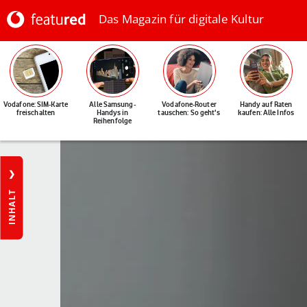
Das Magazin für digitale Kultur
Vodafone: SIM-Karte
Alle Samsung-
Vodafone-Router
Handy auf Raten
freischalten
Handys in
tauschen: So geht's
kaufen: Alle Infos
Reihenfolge
INHALT