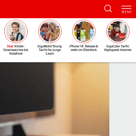
Deal
: Kinder-
GigaMobil Young:
iPhone 18: Release &
GigaCube-Tarife:
Smartwatches bei
Tarife für junge
mehr im Überblick
Highspeed-Internet
Vodafone
Leute