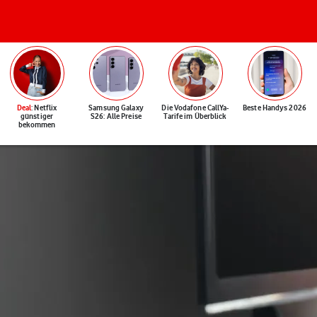
Deal
: Netflix
Samsung Galaxy
Die Vodafone CallYa-
Beste Handys 2026
günstiger
S26: Alle Preise
Tarife im Überblick
bekommen