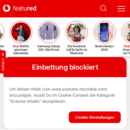
ten
Deal
: Netflix
Samsung Galaxy
Die Vodafone
Beste Handys
Deal
e
günstiger
S26: Alle Preise
CallYa-Tarife im
2026
Smar
bekommen
Überblick
bei 
INHALT