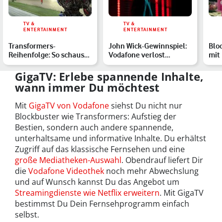
TV &
TV &
ENTERTAINMENT
ENTERTAINMENT
Transformers-
John Wick-Gewinnspiel:
Blo
Reihenfolge: So schaust
Vodafone verlost
mit 
Du die Filme richtig
Fanpakete zum Start von
Gua
K…
GigaTV: Erlebe spannende Inhalte,
wann immer Du möchtest
Mit
GigaTV von Vodafone
siehst Du nicht nur
Blockbuster wie Transformers: Aufstieg der
Bestien, sondern auch andere spannende,
unterhaltsame und informative Inhalte. Du erhältst
Zugriff auf das klassische Fernsehen und eine
große Mediatheken-Auswahl
. Obendrauf liefert Dir
die
Vodafone Videothek
noch mehr Abwechslung
und auf Wunsch kannst Du das Angebot um
Streamingdienste wie Netflix erweitern
. Mit GigaTV
bestimmst Du Dein Fernsehprogramm einfach
selbst.