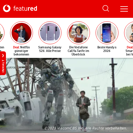
ten
Deal
: Netflix
Samsung Galaxy
Die Vodafone
Beste Handys
Deal
e
günstiger
S26: Alle Preise
CallYa-Tarife im
2026
Smar
bekommen
Überblick
bei 
INHALT
©2023 ViacomCBS Inc. Alle Rechte vorbehalten.