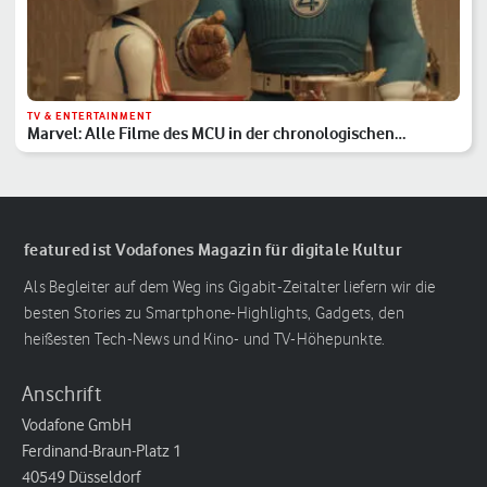
TV & ENTERTAINMENT
Marvel: Alle Filme des MCU in der chronologischen
Reihenfolge
featured ist Vodafones Magazin für digitale Kultur
Als Begleiter auf dem Weg ins Gigabit-Zeitalter liefern wir die
besten Stories zu Smartphone-Highlights, Gadgets, den
heißesten Tech-News und Kino- und TV-Höhepunkte.
Anschrift
Vodafone GmbH
Ferdinand-Braun-Platz 1
40549 Düsseldorf