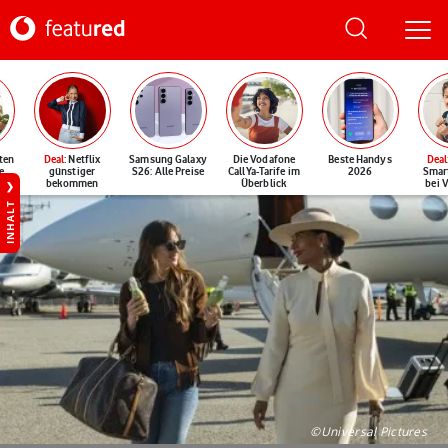
ten
Deal
: Netflix
Samsung Galaxy
Die Vodafone
Beste Handys
Deal
e
günstiger
S26: Alle Preise
CallYa-Tarife im
2026
Smar
bekommen
Überblick
bei 
INHALT
©Universal Pictures