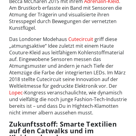
Becca McCharen 2015 mit ihrem
Adrenalin-Kleid
.
Am Brustkorb erfasste ein Band mit Sensoren die
Atmung der Trägerin und visualisierte ihren
Stresspegel durch Bewegungen der vernetzten
Kunstflügel.
Das Londoner Modehaus
Cutecircuit
griff diese
„atmungsaktive“ Idee zuletzt mit einem Haute
Couture-Kleid aus leitfähigem Kohlenstoffmaterial
auf. Eingewobene Sensoren messen das
Atmungsmuster und ändern je nach Tiefe der
Atemzüge die Farbe der integrierten LEDs. Im März
2018 stellte Cutecircuit seine Innovation auf der
Weltleitmesse für gedruckte Elektronik vor. Der
Lopec
-Kongress veranschaulichte, wie dynamisch
und vielfältig die noch junge Fashion-Tech-Industrie
bereits ist – und dass Du in Hightech-Klamotten
nicht immer albern aussehen musst.
Zukunftsstoff: Smarte Textilien
auf den Catwalks und im