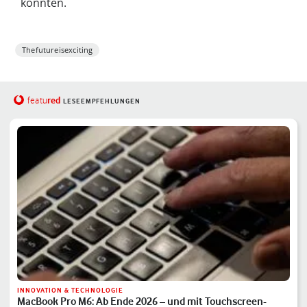
könnten.
Thefutureisexciting
red
featu
LESEEMPFEHLUNGEN
INNOVATION & TECHNOLOGIE
MacBook Pro M6: Ab Ende 2026 – und mit Touchscreen-