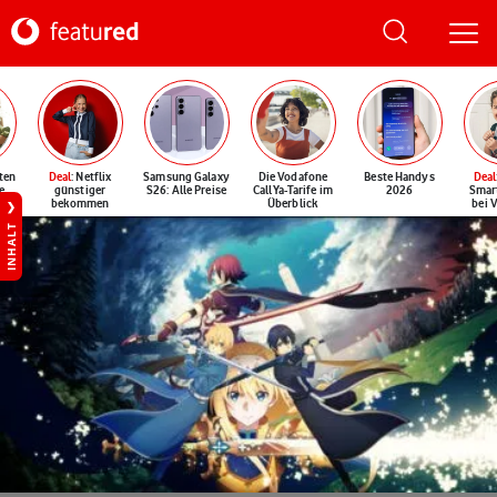
ten
Deal
: Netflix
Samsung Galaxy
Die Vodafone
Beste Handys
Deal
e
günstiger
S26: Alle Preise
CallYa-Tarife im
2026
Smar
bekommen
Überblick
bei 
INHALT