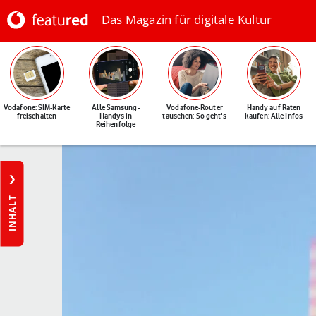
Das Magazin für digitale Kultur
Vodafone: SIM-Karte
Alle Samsung-
Vodafone-Router
Handy auf Raten
freischalten
Handys in
tauschen: So geht's
kaufen: Alle Infos
Reihenfolge
INHALT