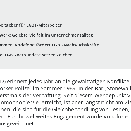
beitgeber für LGBT-Mitarbeiter
erk: Gelebte Vielfalt im Unternehmensalltag
llkommen: Vodafone fördert LGBT-Nachwuchskräfte
ne: LGBT-Verbündete setzen Zeichen
SD) erinnert jedes Jahr an die gewalttätigen Konflik
rker Polizei im Sommer 1969. In der Bar „Stonewall-
rstmals der Verhaftung. Seit diesem Wendepunkt vo
phobie viel erreicht, ist aber längst nicht am Ziel
nen, die sich für die Gleichbehandlung von Lesben,
en. Für ihr weltweites Engagement wurde Vodafone n
usgezeichnet.