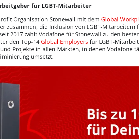
rbeitgeber für LGBT-Mitarbeiter
-Profit Organisation Stonewall mit dem
Global Workpl
eber zusammen, die Inklusion von LGBT-Mitarbeitern f
 seit 2017 zählt Vodafone für Stonewall zu den best
nter den Top-14
Global Employers
für LGBT-Mitarbei
d Projekte in allen Märkten, in denen Vodafone täti
riminierung umsetzt.