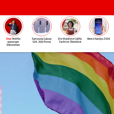
Deal
: Netflix
Samsung Galaxy
Die Vodafone CallYa-
Beste Handys 2026
günstiger
S26: Alle Preise
Tarife im Überblick
bekommen