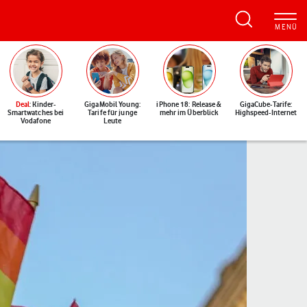
Deal
: Kinder-
GigaMobil Young:
iPhone 18: Release &
GigaCube-Tarife:
Smartwatches bei
Tarife für junge
mehr im Überblick
Highspeed-Internet
Vodafone
Leute