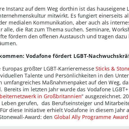
are Instanz auf dem Weg dorthin ist das hauseigene 
nternehmenskultur mitwirkt. Es fungiert einerseits al
er medialen Kommunikation, aber auch als interne
für alle, die Rat zum Thema suchen. Seminare, Work
äfte fördern den offenen Austausch und tragen dazu
räumen.
illkommen: Vodafone fördert LGBT-Nachwuchskrä
ie Europas größter LGBT-Karrieremesse
Sticks & Ston
ividuellen Talente und Persönlichkeiten in den Unte
ein umfangreiches Maßnahmenpaket auf den Weg, das
. Bereits im letzten Jahr wurde das Vodafone LGBT
beiternetzwerk in Großbritannien
“ ausgezeichnet. 2
 Leben gerufen, das Berufseinsteiger und Mitarbe
 Für diese Initiative erhielt Vodafone in diesem Jahr 
Stonewall-Award: den
Global Ally Programme Award