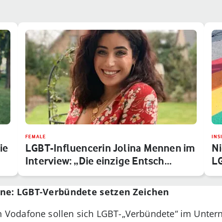
FEMALE
INS
ie
LGBT-Influencerin Jolina Mennen im
Ni
Interview: „Die einzige Entsch…
LG
one: LGBT-Verbündete setzen Zeichen
Vodafone sollen sich LGBT-„Verbündete“ im Untern