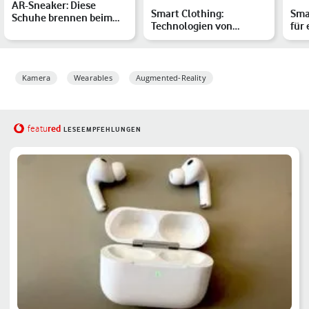
AR-Sneaker: Diese
Smart Clothing:
Sma
Schuhe brennen beim
Technologien von
für 
Laufen
morgen in der Mode von
Per
heute
Kamera
Wearables
Augmented-Reality
red
featu
LESEEMPFEHLUNGEN