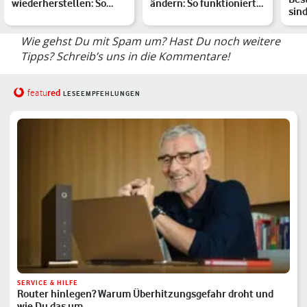
wiederherstellen: So
ändern: So funktioniert
sind
hast Du wieder Zugriff
es
Sma
auf Deine…
Wie gehst Du mit Spam um? Hast Du noch weitere
Tipps? Schreib’s uns in die Kommentare!
red
featu
LESEEMPFEHLUNGEN
SERVICE & HILFE
Router hinlegen? Warum Überhitzungsgefahr droht und
wie Du das um…