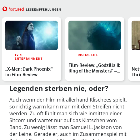
red
featu
LESEEMPFEHLUNGEN
TV &
DIGITAL LIFE
ENTERTAINMENT
Film-Review: „Godzilla II:
„X-Men: Dark Phoenix“
Netf
King of the Monsters“ –
im Film-Review
Thri
Eine tiefe Ver…
sorg
Legenden sterben nie, oder?
Auch wenn der Film mit allerhand Klischees spielt,
so richtig warm kann man mit dem Streifen nicht
werden. Zu oft fühlt man sich wie inmitten einer
Sitcom und wartet nur auf das Klatschen vom
Band. Zu wenig lässt man Samuel L. Jackson von
der Leine. Gerade er, auch im Zusammenspiel mit