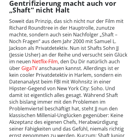
Gentrifizierung macht auch vor
„Shaft“ nicht Halt
Soweit das Prinzip, das sich nicht nur der Film mit
Richard Roundtree in der Hauptrolle, zunutze
machte, sondern auch sein Nachfolger „Shaft –
Noch Fragen“ aus dem Jahr 2000 mit Samuel L.
Jackson als Privatdetektiv. Nun ist Shafts Sohn JJ
(Jessie Usher) an der Reihe und versucht sein Glück
im neuen
Netflix-Film
, den Du Dir natürlich auch
über
GigaTV
anschauen kannst. Allerdings ist er
kein cooler Privatdetektiv in Harlem, sondern ein
Datenanalyst beim FBI mit Wohnsitz in einer
Hipster-Gegend von New York City: Soho. Und
damit ist eigentlich alles gesagt. Während Shaft
sich bislang immer mit den Problemen im
Problemviertel beschäftigt hat, steht JJ nun den
klassischen Millenial-Unglücken gegenüber: Keine
Akzeptanz des eigenen Chefs, Herabwürdigung
seiner Fähigkeiten und das Gefühl, niemals richtig
ernst genommen zu werden. Kurzum: Shaft Junior