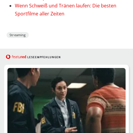
Wenn Schweiß und Tränen laufen: Die besten
Sportfilme aller Zeiten
Streaming
red
featu
LESEEMPFEHLUNGEN