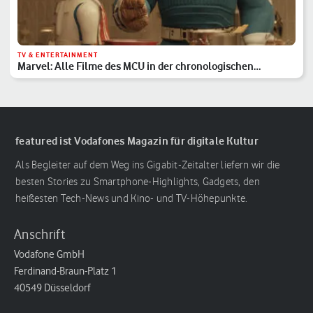
TV & ENTERTAINMENT
Marvel: Alle Filme des MCU in der chronologischen
Reihenfolge
featured ist Vodafones Magazin für digitale Kultur
Als Begleiter auf dem Weg ins Gigabit-Zeitalter liefern wir die
besten Stories zu Smartphone-Highlights, Gadgets, den
heißesten Tech-News und Kino- und TV-Höhepunkte.
Anschrift
Vodafone GmbH
Ferdinand-Braun-Platz 1
40549 Düsseldorf