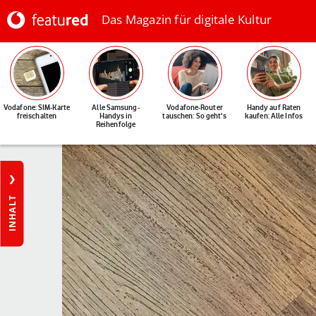
Das Magazin für digitale Kultur
Vodafone: SIM-Karte
Alle Samsung-
Vodafone-Router
Handy auf Raten
freischalten
Handys in
tauschen: So geht's
kaufen: Alle Infos
Reihenfolge
INHALT