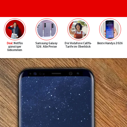
Deal
: Netflix
Samsung Galaxy
Die Vodafone CallYa-
Beste Handys 2026
günstiger
S26: Alle Preise
Tarife im Überblick
bekommen