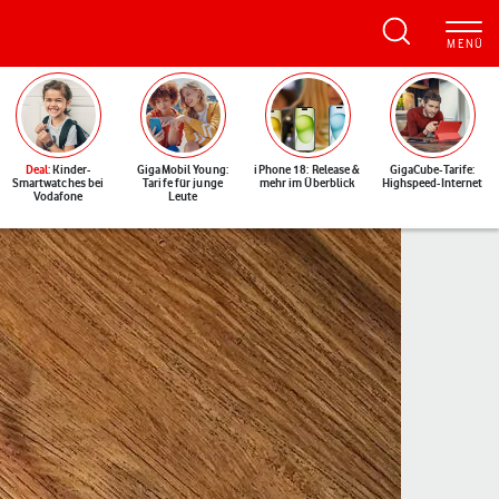
Deal
: Kinder-
GigaMobil Young:
iPhone 18: Release &
GigaCube-Tarife:
Smartwatches bei
Tarife für junge
mehr im Überblick
Highspeed-Internet
Vodafone
Leute