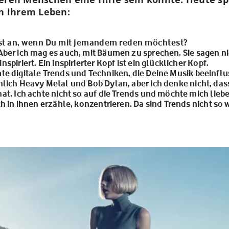
in ihrem Leben:
st an, wenn Du mit jemandem reden möchtest?
ber ich mag es auch, mit Bäumen zu sprechen. Sie sagen nic
spiriert. Ein inspirierter Kopf ist ein glücklicher Kopf.
te digitale Trends und Techniken, die Deine Musik beeinfl
lich Heavy Metal und Bob Dylan, aber ich denke nicht, dass 
hat. Ich achte nicht so auf die Trends und möchte mich lie
h in ihnen erzähle, konzentrieren. Da sind Trends nicht so w