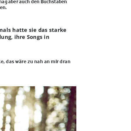
h mag aber auch den Buchstaben
ben.
als hatte sie das starke
ung, ihre Songs in
ke, das wäre zu nah an mir dran