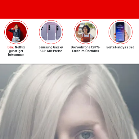
Deal
: Netflix
Samsung Galaxy
Die Vodafone CallYa-
Beste Handys 2026
günstiger
S26: Alle Preise
Tarife im Überblick
bekommen