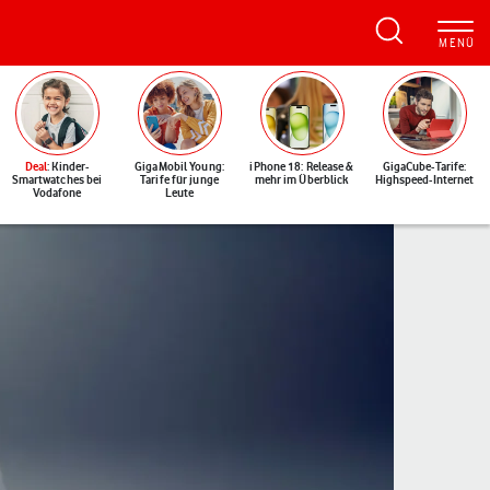
Deal
: Kinder-
GigaMobil Young:
iPhone 18: Release &
GigaCube-Tarife:
Smartwatches bei
Tarife für junge
mehr im Überblick
Highspeed-Internet
Vodafone
Leute