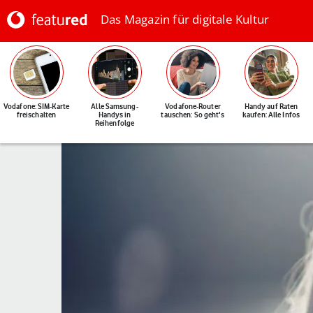
Das Magazin für digitale Kultur
Vodafone: SIM-Karte
Alle Samsung-
Vodafone-Router
Handy auf Raten
freischalten
Handys in
tauschen: So geht's
kaufen: Alle Infos
Reihenfolge