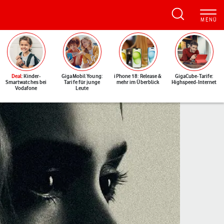
Deal
: Kinder-
GigaMobil Young:
iPhone 18: Release &
GigaCube-Tarife:
Smartwatches bei
Tarife für junge
mehr im Überblick
Highspeed-Internet
Vodafone
Leute