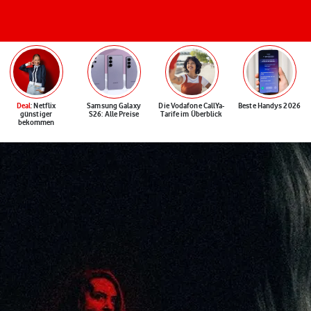
Deal
: Netflix
Samsung Galaxy
Die Vodafone CallYa-
Beste Handys 2026
günstiger
S26: Alle Preise
Tarife im Überblick
bekommen