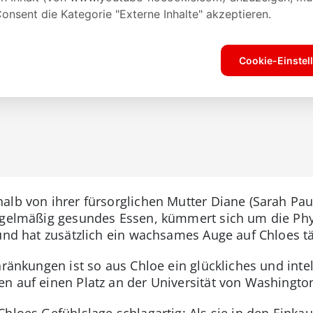
alb von ihrer fürsorglichen Mutter Diane (Sarah Paul
regelmäßig gesundes Essen, kümmert sich um die Ph
 und hat zusätzlich ein wachsames Auge auf Chloes t
chränkungen ist so aus Chloe ein glückliches und in
en auf einen Platz an der Universität von Washingt
hloes Gefühlslage schlagartig: Als sie in den Einkau