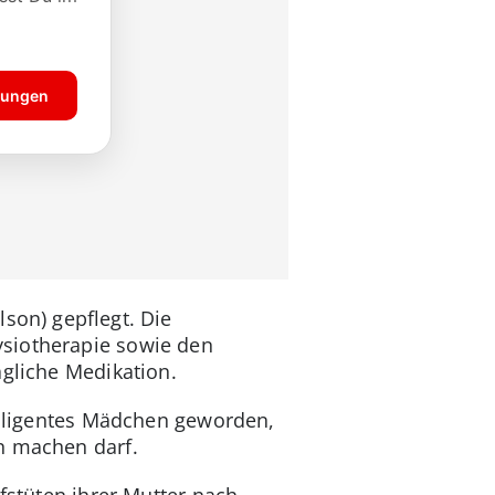
son) gepflegt. Die
ysiotherapie sowie den
ägliche Medikation.
telligentes Mädchen geworden,
on machen darf.
fstüten ihrer Mutter nach