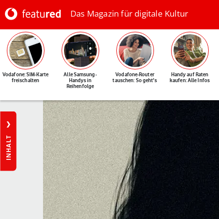
Das Magazin für digitale Kultur
Vodafone: SIM-Karte
Alle Samsung-
Vodafone-Router
Handy auf Raten
freischalten
Handys in
tauschen: So geht's
kaufen: Alle Infos
Reihenfolge
INHALT