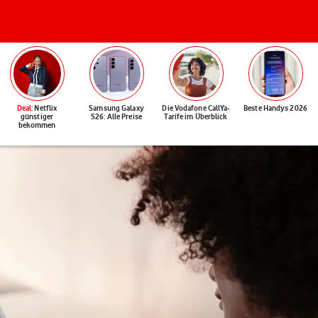
Deal
: Netflix
Samsung Galaxy
Die Vodafone CallYa-
Beste Handys 2026
günstiger
S26: Alle Preise
Tarife im Überblick
bekommen