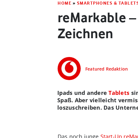
HOME
»
SMARTPHONES & TABLET
reMarkable – 
Zeichnen
Featured Redaktion
Ipads und andere
Tablets
sin
Spaß. Aber vielleicht vermi
loszuschreiben. Das Unterne
Das noch junge
Start-Up reMa