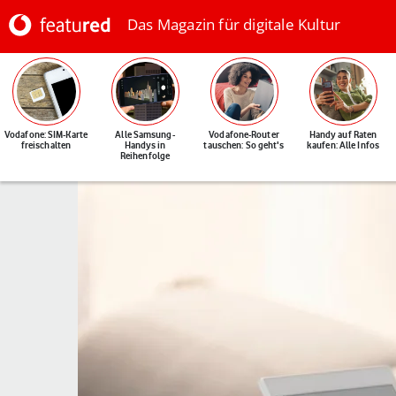
Das Magazin für digitale Kultur
Vodafone: SIM-Karte
Alle Samsung-
Vodafone-Router
Handy auf Raten
freischalten
Handys in
tauschen: So geht's
kaufen: Alle Infos
Reihenfolge