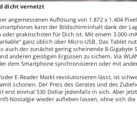
d dicht vernetzt
iner angemessenen Auflösung von 1.872 x 1.404 Pixel
Smartphones kann der Bildschirminhalt dank der La
der praktischsten für Dich ist. Mit einem 3.000-mA
arkable“ ganz üblich über Micro-USB. Das Tablet nut
s auch der zunächst gering scheinende 8-Gigabyte S
 und anderen geistigen Ergüssen zu sichern. Via W
er dem Smartphone synchronisieren oder mit ander
oder E-Reader Markt revolutionieren lässt, ist schw
 damit schonen. Der Preis des Gerätes und des Zubehö
it erst einmal 530 Dollar jedenfalls in sich. Aber je
ift-Nostalgie wieder aufleben lassen, ohne sich die