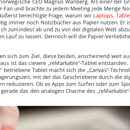
e norwegische CEO Magnus Wanberg. Als einer der G
r-Fan und brachte zu jedem Meeting jede Menge Not
e äußerst berechtigte Frage, warum wir
Laptops, Table
ig immer noch Notizbücher aus Papier nutzen. Er is
sich zumindest ab und zu von der digitalen Welt abz
ien Lauf zu lassen. Dennoch will die Papier-Verliebth
 sich zum Ziel, diese beiden, anscheinend weit au
raus ist das clevere „reMarkable“-Tablet entstande
“ betriebene Tablet macht sich die „Canvas“-Techno
zögerungszeit, mit der das Geschriebene durch die di
den reduzieren. Ob es Apps zum Surfen oder zum Spie
t gerade das den analogen Charme des „reMarkable“-