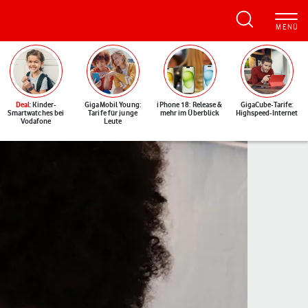
Deal
: Kinder-
GigaMobil Young:
iPhone 18: Release &
GigaCube-Tarife:
Smartwatches bei
Tarife für junge
mehr im Überblick
Highspeed-Internet
Vodafone
Leute