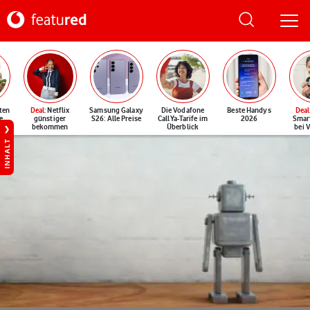
ten
Deal
: Netflix
Samsung Galaxy
Die Vodafone
Beste Handys
Deal
e
günstiger
S26: Alle Preise
CallYa-Tarife im
2026
Smar
bekommen
Überblick
bei 
INHALT