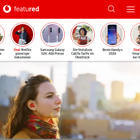
ten
Deal
: Netflix
Samsung Galaxy
Die Vodafone
Beste Handys
Deal
e
günstiger
S26: Alle Preise
CallYa-Tarife im
2026
Smar
bekommen
Überblick
bei 