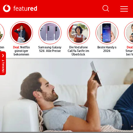
ten
Deal
: Netflix
Samsung Galaxy
Die Vodafone
Beste Handys
Deal
e
günstiger
S26: Alle Preise
CallYa-Tarife im
2026
Smar
bekommen
Überblick
bei 
INHALT