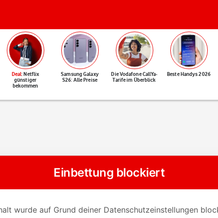
Deal
: Netflix
Samsung Galaxy
Die Vodafone CallYa-
Beste Handys 2026
günstiger
S26: Alle Preise
Tarife im Überblick
bekommen