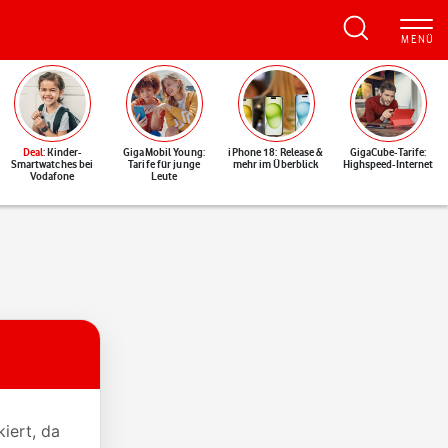
Deal
: Kinder-
GigaMobil Young:
iPhone 18: Release &
GigaCube-Tarife:
Smartwatches bei
Tarife für junge
mehr im Überblick
Highspeed-Internet
Vodafone
Leute