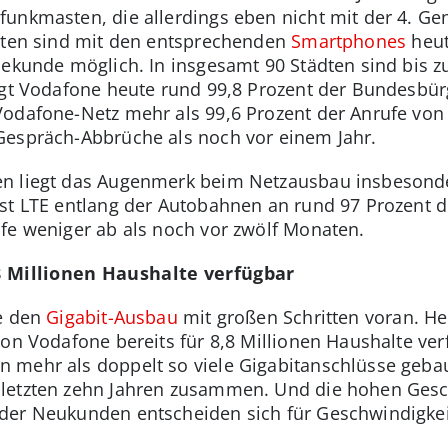
unkmasten, die allerdings eben nicht mit der 4. Ge
Orten sind mit den entsprechenden
Smartphones
heut
Sekunde möglich. In insgesamt 90 Städten sind bis zu
rgt Vodafone heute rund 99,8 Prozent der Bundesbürg
odafone-Netz mehr als 99,6 Prozent der Anrufe von 
Gespräch-Abbrüche als noch vor einem Jahr.
en liegt das Augenmerk beim Netzausbau insbesond
st LTE entlang der Autobahnen an rund 97 Prozent de
fe weniger ab als noch vor zwölf Monaten.
,8 Millionen Haushalte verfügbar
ne den
Gigabit-Ausbau
mit großen Schritten voran. He
von Vodafone bereits für 8,8 Millionen Haushalte ve
mehr als doppelt so viele Gigabitanschlüsse gebau
letzten zehn Jahren zusammen. Und die hohen Gesc
 der Neukunden entscheiden sich für Geschwindigkei