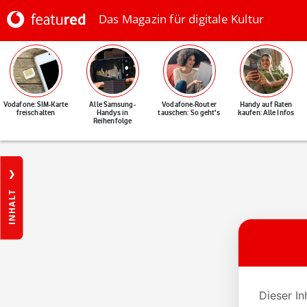
Das Magazin für digitale Kultur
Vodafone: SIM-Karte
Alle Samsung-
Vodafone-Router
Handy auf Raten
freischalten
Handys in
tauschen: So geht's
kaufen: Alle Infos
Reihenfolge
INHALT