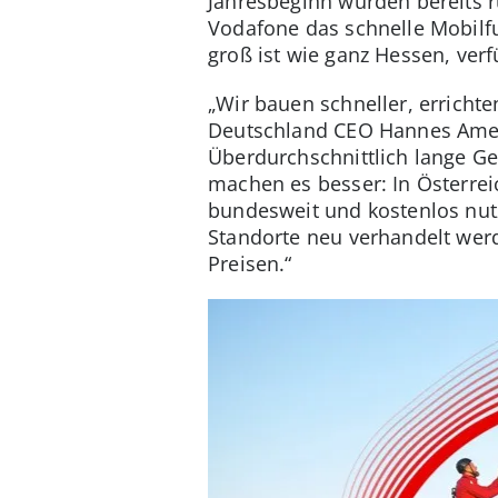
Jahresbeginn wurden bereits 
Vodafone das schnelle Mobilfu
groß ist wie ganz Hessen, verf
„Wir bauen schneller, errich
Deutschland CEO Hannes Amets
Überdurchschnittlich lange G
machen es besser: In Österrei
bundesweit und kostenlos nutz
Standorte neu verhandelt werd
Preisen.“