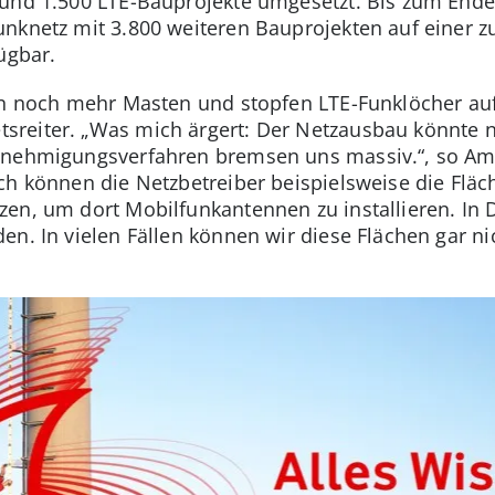
rund 1.500 LTE-Bauprojekte umgesetzt. Bis zum End
nknetz mit 3.800 weiteren Bauprojekten auf einer zu
ügbar.
ten noch mehr Masten und stopfen LTE-Funklöcher a
reiter. „Was mich ärgert: Der Netzausbau könnte n
enehmigungsverfahren bremsen uns massiv.“, so Ame
ch können die Netzbetreiber beispielsweise die Fläc
en, um dort Mobilfunkantennen zu installieren. In 
en. In vielen Fällen können wir diese Flächen gar n