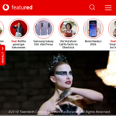
ten
Deal
: Netflix
Samsung Galaxy
Die Vodafone
Beste Handys
Deal
e
günstiger
S26: Alle Preise
CallYa-Tarife im
2026
Smar
bekommen
Überblick
bei 
INHALT
©2010 Twentieth Century Fox Film Corporation. All Rights Reserved.