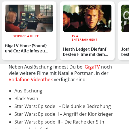
SERVICE & HILFE
TV &
ENTERTAINMENT
GigaTV Home (Sound)
Heath Ledger: Die fünf
Jos
und Co.: Alle Infos zu
besten Filme mit dem
bes
unserem
Ritter-aus-Leidenscha…
mit
Entertainment-…
D…
Neben Auslöschung findest Du bei
GigaTV
noch
viele weitere Filme mit Natalie Portman. In der
Vodafone Videothek
verfügbar sind:
Auslöschung
Black Swan
Star Wars: Episode I – Die dunkle Bedrohung
Star Wars: Episode II – Angriff der Klonkrieger
Star Wars: Episode III – Die Rache der Sith