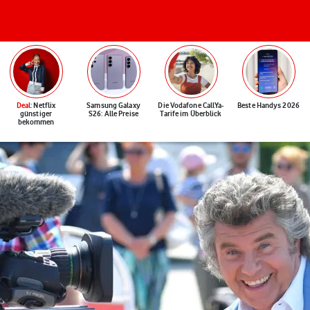
Deal
: Netflix
Samsung Galaxy
Die Vodafone CallYa-
Beste Handys 2026
günstiger
S26: Alle Preise
Tarife im Überblick
bekommen