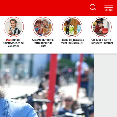
Deal
: Kinder-
GigaMobil Young:
iPhone 18: Release &
GigaCube-Tarife:
Smartwatches bei
Tarife für junge
mehr im Überblick
Highspeed-Internet
Vodafone
Leute