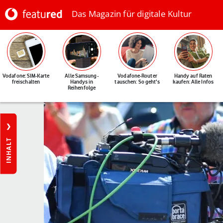
Das Magazin für digitale Kultur
Vodafone: SIM-Karte
Alle Samsung-
Vodafone-Router
Handy auf Raten
freischalten
Handys in
tauschen: So geht's
kaufen: Alle Infos
Reihenfolge
INHALT