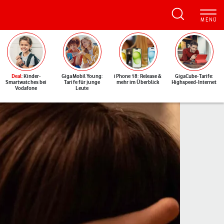
Deal
: Kinder-
GigaMobil Young:
iPhone 18: Release &
GigaCube-Tarife:
Smartwatches bei
Tarife für junge
mehr im Überblick
Highspeed-Internet
Vodafone
Leute