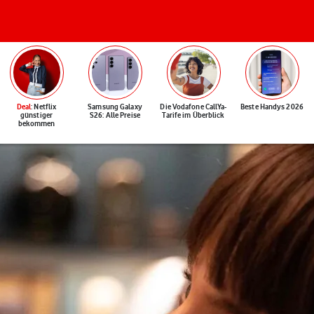
Deal
: Netflix
Samsung Galaxy
Die Vodafone CallYa-
Beste Handys 2026
günstiger
S26: Alle Preise
Tarife im Überblick
bekommen