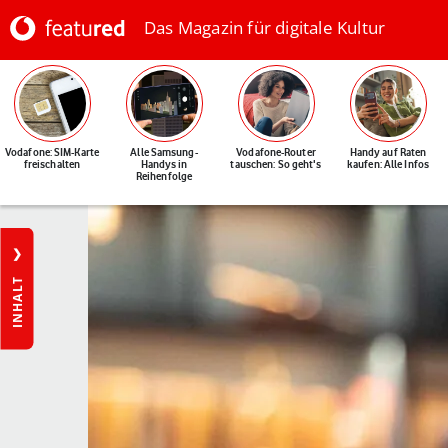
Das Magazin für digitale Kultur
Vodafone: SIM-Karte
Alle Samsung-
Vodafone-Router
Handy auf Raten
freischalten
Handys in
tauschen: So geht's
kaufen: Alle Infos
Reihenfolge
INHALT