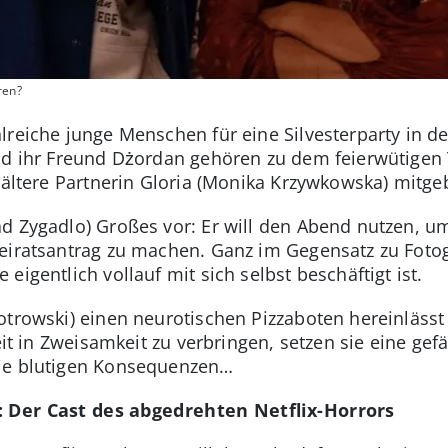
ren?
lreiche junge Menschen für eine Silvesterparty in d
und ihr Freund Dżordan gehören zu dem feierwütigen
 ältere Partnerin Gloria (Monika Krzywkowska) mitge
d Zygadlo) Großes vor: Er will den Abend nutzen, u
eiratsantrag zu machen. Ganz im Gegensatz zu Fotogr
eigentlich vollauf mit sich selbst beschäftigt ist.
otrowski) einen neurotischen Pizzaboten hereinlässt
eit in Zweisamkeit zu verbringen, setzen sie eine gef
wie blutigen Konsequenzen…
: Der Cast des abgedrehten Netflix-Horrors