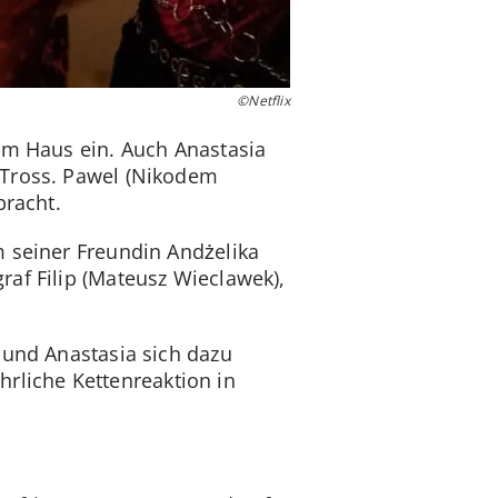
©Netflix
em Haus ein. Auch Anastasia
 Tross. Pawel (Nikodem
bracht.
m seiner Freundin Andżelika
af Filip (Mateusz Wieclawek),
 und Anastasia sich dazu
ährliche Kettenreaktion in