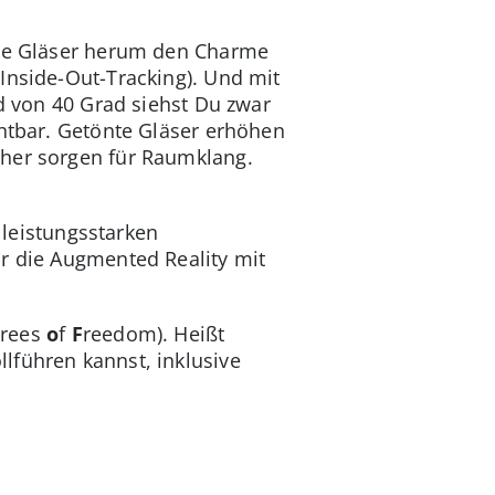
die Gläser herum den Charme
Inside-Out-Tracking). Und mit
ld von 40 Grad siehst Du zwar
chtbar. Getönte Gläser erhöhen
cher sorgen für Raumklang.
r leistungsstarken
or die Augmented Reality mit
grees
o
f
F
reedom). Heißt
lführen kannst, inklusive