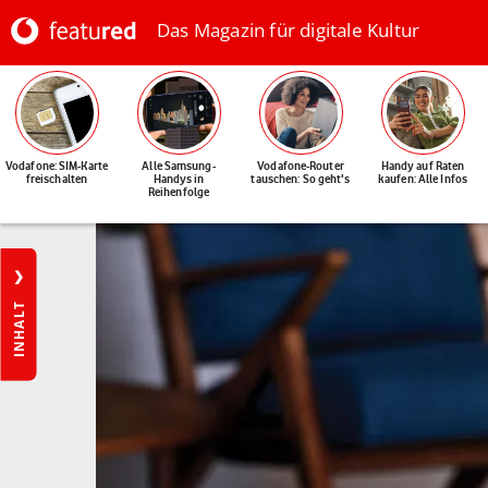
Das Magazin für digitale Kultur
Vodafone: SIM-Karte
Alle Samsung-
Vodafone-Router
Handy auf Raten
freischalten
Handys in
tauschen: So geht's
kaufen: Alle Infos
Reihenfolge
INHALT