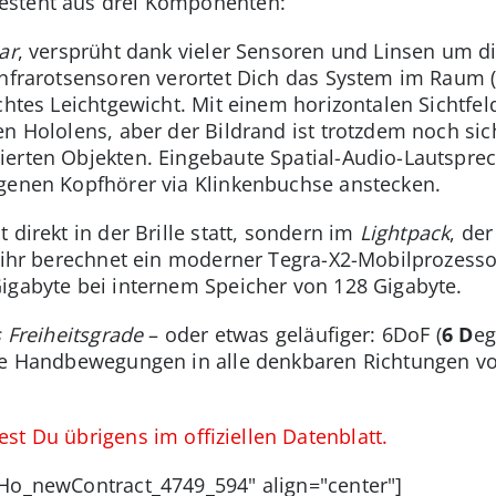
esteht aus drei Komponenten:
ar
, versprüht dank vieler Sensoren und Linsen um 
Infrarotsensoren verortet Dich das System im Raum (
chtes Leichtgewicht. Mit einem horizontalen Sichtfe
en Hololens, aber der Bildrand ist trotzdem noch si
ierten Objekten. Eingebaute Spatial-Audio-Lautspre
igenen Kopfhörer via Klinkenbuchse anstecken.
 direkt in der Brille statt, sondern im
Lightpack
, de
n ihr berechnet ein moderner Tegra-X2-Mobilprozess
igabyte bei internem Speicher von 128 Gigabyte.
 Freiheitsgrade
– oder etwas geläufiger: 6DoF (
6
D
e
le Handbewegungen in alle denkbaren Richtungen vol
st Du übrigens im offiziellen Datenblatt.
oHo_newContract_4749_594" align="center"]