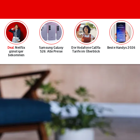
Deal
: Netflix
Samsung Galaxy
Die Vodafone CallYa-
Beste Handys 2026
günstiger
S26: Alle Preise
Tarife im Überblick
bekommen