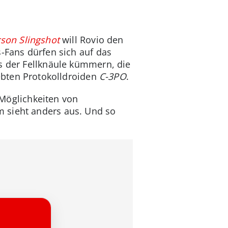
rson Slingshot
will Rovio den
s-Fans dürfen sich auf das
s der Fellknäule kümmern, die
ebten Protokolldroiden
C-3PO
.
e Möglichkeiten von
m sieht anders aus. Und so