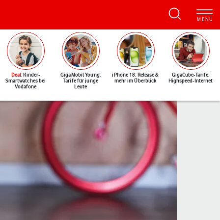
Deal
: Kinder-
GigaMobil Young:
iPhone 18: Release &
GigaCube-Tarife:
Smartwatches bei
Tarife für junge
mehr im Überblick
Highspeed-Internet
Vodafone
Leute