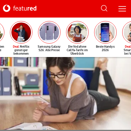
ten
Deal
: Netflix
Samsung Galaxy
Die Vodafone
Beste Handys
Deal
e
günstiger
S26: Alle Preise
CallYa-Tarife im
2026
Smar
bekommen
Überblick
bei 