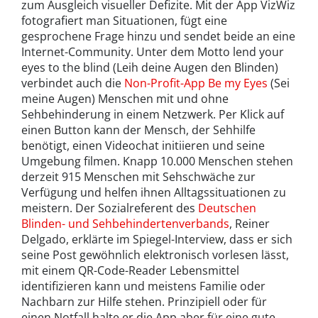
zum Ausgleich visueller Defizite. Mit der App VizWiz
fotografiert man Situationen, fügt eine
gesprochene Frage hinzu und sendet beide an eine
Internet-Community. Unter dem Motto lend your
eyes to the blind (Leih deine Augen den Blinden)
verbindet auch die
Non-Profit-App Be my Eyes
(Sei
meine Augen) Menschen mit und ohne
Sehbehinderung in einem Netzwerk. Per Klick auf
einen Button kann der Mensch, der Sehhilfe
benötigt, einen Videochat initiieren und seine
Umgebung filmen. Knapp 10.000 Menschen stehen
derzeit 915 Menschen mit Sehschwäche zur
Verfügung und helfen ihnen Alltagssituationen zu
meistern. Der Sozialreferent des
Deutschen
Blinden- und Sehbehindertenverbands
, Reiner
Delgado, erklärte im Spiegel-Interview, dass er sich
seine Post gewöhnlich elektronisch vorlesen lässt,
mit einem QR-Code-Reader Lebensmittel
identifizieren kann und meistens Familie oder
Nachbarn zur Hilfe stehen. Prinzipiell oder für
einen Notfall halte er die App aber für eine gute