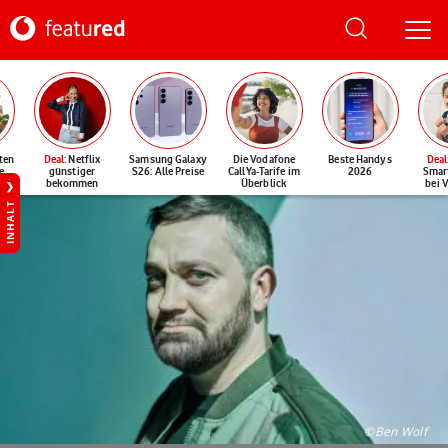
ten
Deal
: Netflix
Samsung Galaxy
Die Vodafone
Beste Handys
Deal
e
günstiger
S26: Alle Preise
CallYa-Tarife im
2026
Smar
bekommen
Überblick
bei 
INHALT
©Ben Wolf