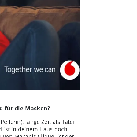
nd für die Masken?
llerin), lange Zeit als Täter
d ist in deinem Haus doch
d von Makanis Clique, ist der