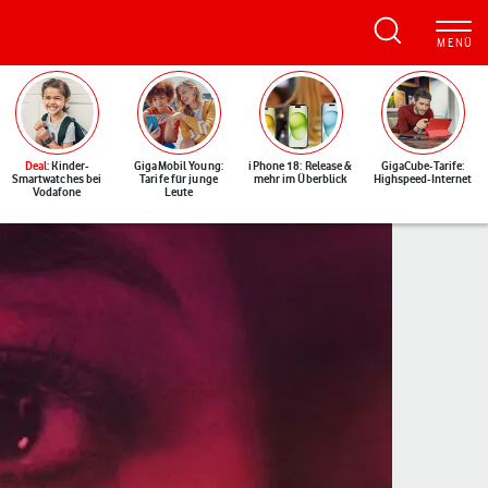
Deal
: Kinder-
GigaMobil Young:
iPhone 18: Release &
GigaCube-Tarife:
Smartwatches bei
Tarife für junge
mehr im Überblick
Highspeed-Internet
Vodafone
Leute