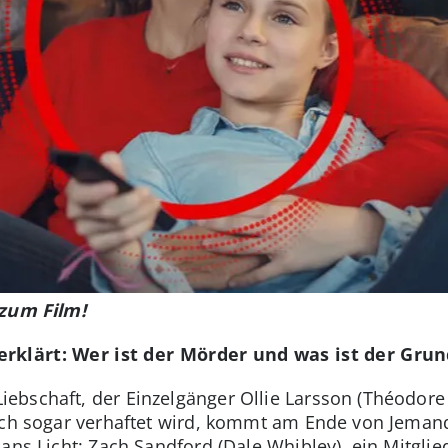
 zum Film!
rklärt: Wer ist der Mörder und was ist der Gru
schaft, der Einzelgänger Ollie Larsson (Théodore Pe
lich sogar verhaftet wird, kommt am Ende von Jeman
ans Licht: Zach Sandford (Dale Whibley), ein Mitglie