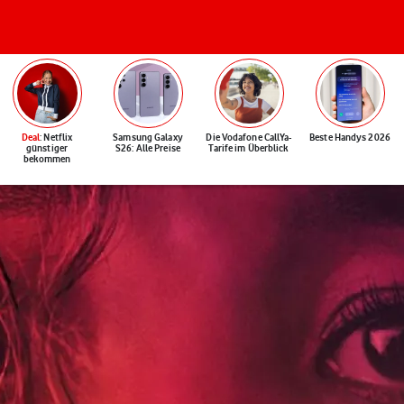
Deal
: Netflix
Samsung Galaxy
Die Vodafone CallYa-
Beste Handys 2026
günstiger
S26: Alle Preise
Tarife im Überblick
bekommen