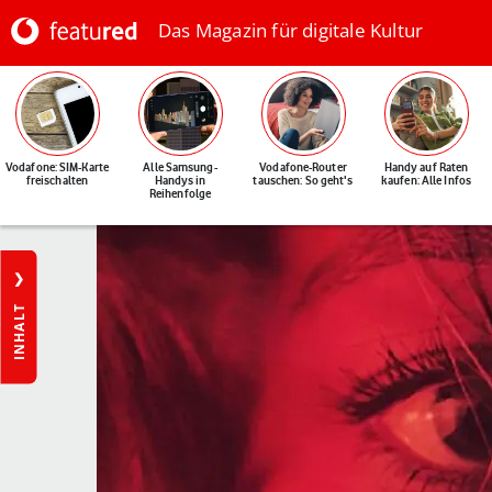
Das Magazin für digitale Kultur
Vodafone: SIM-Karte
Alle Samsung-
Vodafone-Router
Handy auf Raten
freischalten
Handys in
tauschen: So geht's
kaufen: Alle Infos
Reihenfolge
INHALT