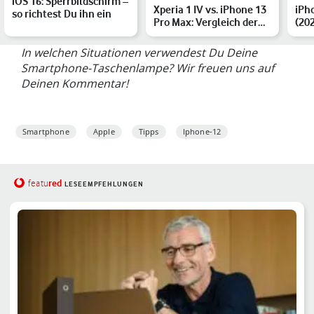
iOS 16: Sperrbildschirm –
Xperia 1 IV vs. iPhone 13
iPho
so richtest Du ihn ein
Pro Max: Vergleich der
(202
Flaggschiff-Hand…
So 
In welchen Situationen verwendest Du Deine
Smartphone-Taschenlampe? Wir freuen uns auf
Deinen Kommentar!
Smartphone
Apple
Tipps
Iphone-12
red
featu
LESEEMPFEHLUNGEN