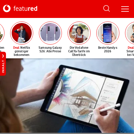
ten
Deal
: Netflix
Samsung Galaxy
Die Vodafone
Beste Handys
Deal
e
günstiger
S26: Alle Preise
CallYa-Tarife im
2026
Smar
bekommen
Überblick
bei 
INHALT